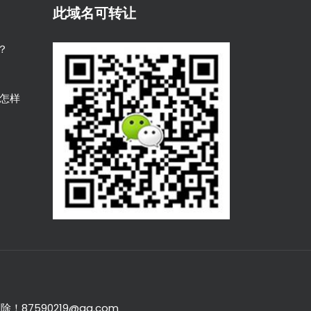
此域名可转让
？
是怎样
590219@qq.com