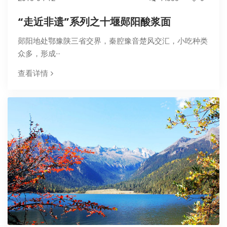
“走近非遗”系列之十堰郧阳酸浆面
郧阳地处鄂豫陕三省交界，秦腔豫音楚风交汇，小吃种类
众多，形成···
查看详情