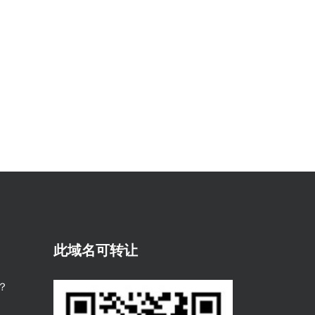
此域名可转让
？