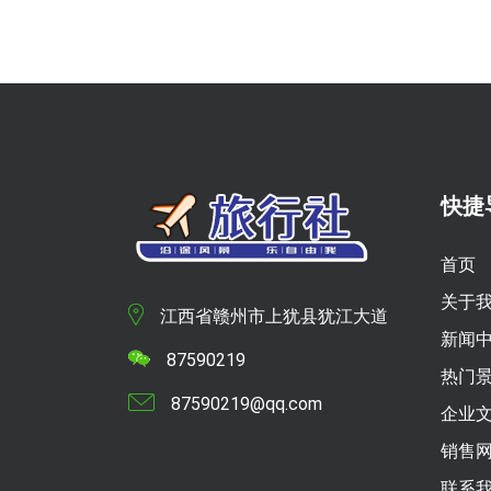
快捷
首页
关于
江西省赣州市上犹县犹江大道
新闻
87590219
热门
87590219@qq.com
企业
销售
联系